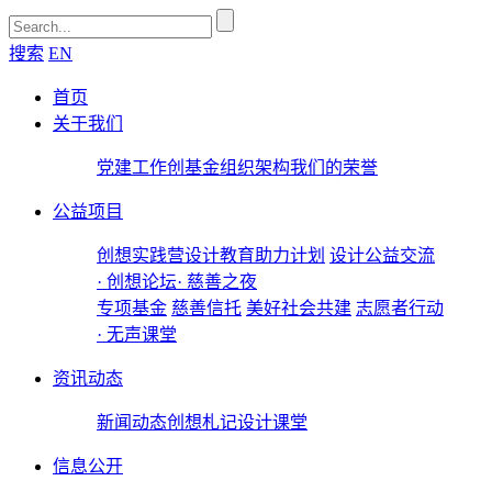
搜索
EN
首页
关于我们
党建工作
创基金
组织架构
我们的荣誉
公益项目
创想实践营
设计教育助力计划
设计公益交流
· 创想论坛
· 慈善之夜
专项基金
慈善信托
美好社会共建
志愿者行动
· 无声课堂
资讯动态
新闻动态
创想札记
设计课堂
信息公开