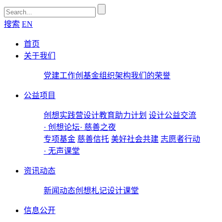
搜索
EN
首页
关于我们
党建工作
创基金
组织架构
我们的荣誉
公益项目
创想实践营
设计教育助力计划
设计公益交流
· 创想论坛
· 慈善之夜
专项基金
慈善信托
美好社会共建
志愿者行动
· 无声课堂
资讯动态
新闻动态
创想札记
设计课堂
信息公开