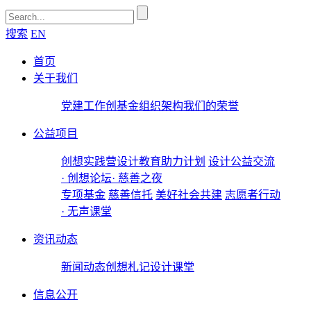
搜索
EN
首页
关于我们
党建工作
创基金
组织架构
我们的荣誉
公益项目
创想实践营
设计教育助力计划
设计公益交流
· 创想论坛
· 慈善之夜
专项基金
慈善信托
美好社会共建
志愿者行动
· 无声课堂
资讯动态
新闻动态
创想札记
设计课堂
信息公开