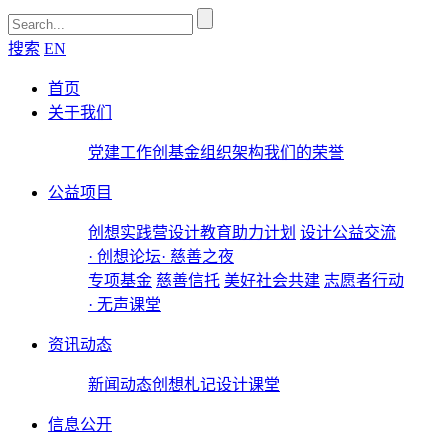
搜索
EN
首页
关于我们
党建工作
创基金
组织架构
我们的荣誉
公益项目
创想实践营
设计教育助力计划
设计公益交流
· 创想论坛
· 慈善之夜
专项基金
慈善信托
美好社会共建
志愿者行动
· 无声课堂
资讯动态
新闻动态
创想札记
设计课堂
信息公开