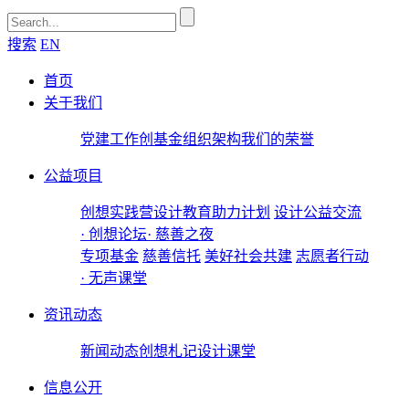
搜索
EN
首页
关于我们
党建工作
创基金
组织架构
我们的荣誉
公益项目
创想实践营
设计教育助力计划
设计公益交流
· 创想论坛
· 慈善之夜
专项基金
慈善信托
美好社会共建
志愿者行动
· 无声课堂
资讯动态
新闻动态
创想札记
设计课堂
信息公开